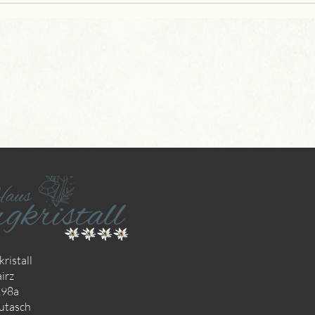
ristall
irz
298a
utasch