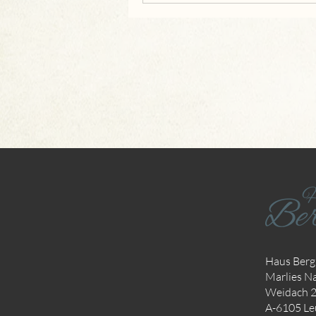
Haus Bergk
Marlies Na
Weidach 
A-6105 Le