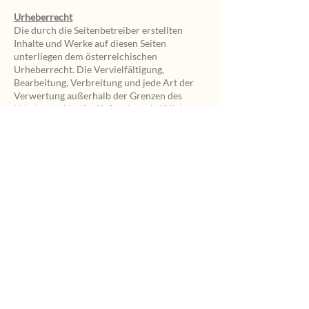
Urheberrecht
Die durch die Seitenbetreiber erstellten
Inhalte und Werke auf diesen Seiten
unterliegen dem österreichischen
Urheberrecht. Die Vervielfältigung,
Bearbeitung, Verbreitung und jede Art der
Verwertung außerhalb der Grenzen des
Urheberrechtes bedürfen der schriftlichen
Zustimmung des jeweiligen Autors bzw.
Erstellers. Downloads und Kopien dieser
Seite sind nur für den privaten, nicht
kommerziellen Gebrauch gestattet. Soweit
die Inhalte auf dieser Seite nicht vom
Betreiber erstellt wurden, werden die
Urheberrechte Dritter beachtet.
Insbesondere werden Inhalte Dritter als
solche gekennzeichnet. Sollten Sie trotzdem
auf eine Urheberrechtsverletzung
aufmerksam werden, bitten wir um einen
entsprechenden Hinweis. Bei
Bekanntwerden von Rechtsverletzungen
werden wir derartige Inhalte umgehend
entfernen.