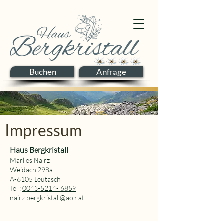
Buchen
Anfrage
Impressum
Haus Bergkristall
Marlies Nairz
Weidach 298a
A-6105 Leutasch
Tel :
0043-5214- 6859
nairz.bergkristall@aon.at