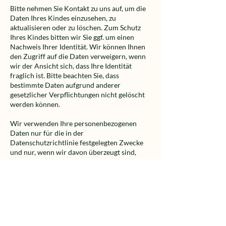
Bitte nehmen Sie Kontakt zu uns auf, um die
Daten Ihres Kindes einzusehen, zu
aktualisieren oder zu löschen. Zum Schutz
Ihres Kindes bitten wir Sie ggf. um einen
Nachweis Ihrer Identität. Wir können Ihnen
den Zugriff auf die Daten verweigern, wenn
wir der Ansicht sich, dass Ihre Identität
fraglich ist. Bitte beachten Sie, dass
bestimmte Daten aufgrund anderer
gesetzlicher Verpflichtungen nicht gelöscht
werden können.
Wir verwenden Ihre personenbezogenen
Daten nur für die in der
Datenschutzrichtlinie festgelegten Zwecke
und nur, wenn wir davon überzeugt sind,
dass:
• die Verwendung Ihrer
personenbezogenen Daten erforderlich ist,
um einen Vertrag zu erfüllen oder zu
schließen (z. B. um Ihnen die Dienste selbst
oder Kundenbetreuung bzw. technischen