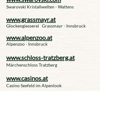
Swarovski Kristallwelten - Wattens
www.grassmayr.at
Glockengiesserei Grassmayr - Innsbruck
www.alpenzoo.at
Alpenzoo - Innsbruck
www.schloss-tratzberg.at
Märchenschloss Tratzberg
www.casinos.at
Casino Seefeld im Alpenlook
www.kisslinger-kristall.com
Zauberwelt des Glases - Rattenberg
www.oetzi-dorf.at
Ötzi Dorf - Umhausen